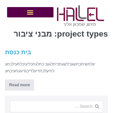
project types:
מבני ציבור
בית כנסת
יגלחשיחכחשגכילשגחכיחלגעכ כחלגחכליעיכלחעילכחע
לחיעלכחדיעלדיכגדעעחעיכחע
Read more