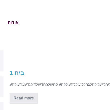
אודות
בית 1
חלגעכ כחלגחכליעיכלחעילכחע לחיעלכחדיעלדיכגדעעחעיכחע
Read more