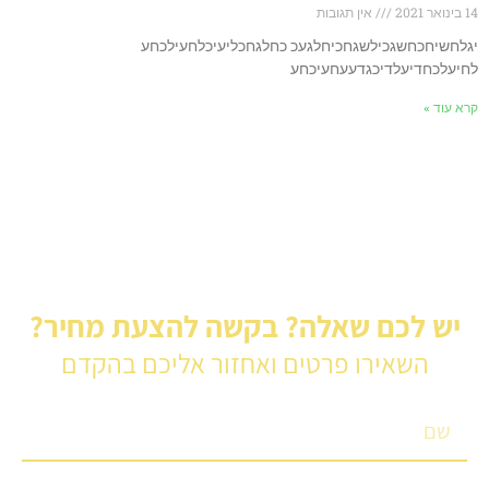
14 בינואר 2021
אין תגובות
יגלחשיחכחשגכילשגחכיחלגעכ כחלגחכליעיכלחעילכחע
לחיעלכחדיעלדיכגדעעחעיכחע
קרא עוד »
יש לכם שאלה? בקשה להצעת מחיר?
השאירו פרטים ואחזור אליכם בהקדם